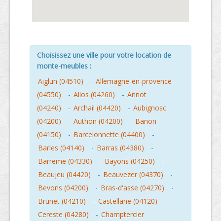
Choisissez une ville pour votre location de
monte-meubles :
Aiglun (04510)
-
Allemagne-en-provence
(04550)
-
Allos (04260)
-
Annot
(04240)
-
Archail (04420)
-
Aubignosc
(04200)
-
Authon (04200)
-
Banon
(04150)
-
Barcelonnette (04400)
-
Barles (04140)
-
Barras (04380)
-
Barreme (04330)
-
Bayons (04250)
-
Beaujeu (04420)
-
Beauvezer (04370)
-
Bevons (04200)
-
Bras-d'asse (04270)
-
Brunet (04210)
-
Castellane (04120)
-
Cereste (04280)
-
Champtercier