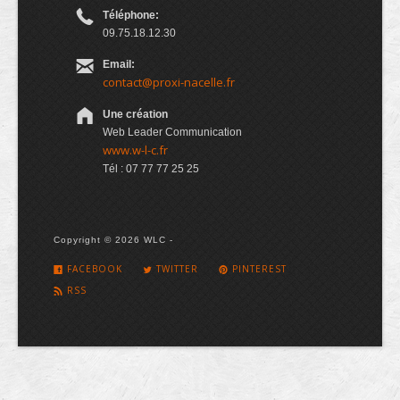
Téléphone:
09.75.18.12.30
Email:
contact@proxi-nacelle.fr
Une création
Web Leader Communication
www.w-l-c.fr
Tél : 07 77 77 25 25
Copyright © 2026 WLC -
FACEBOOK
TWITTER
PINTEREST
RSS