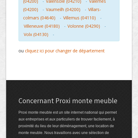
(04200)
-
Valensole (04210)
-
Valernes
(04200)
-
Vaumeilh (04200)
-
Villars-
colmars (04640)
-
Villemus (04110)
-
Villeneuve (04180)
-
Volonne (04290)
-
Volx (04130)
-
ou
cliquez ici pour changer de département
Concernant Proxi monte meuble
Proxi monte meuble est un site internet national qui permet
aux entreprises et aux particuliers de trouver facilement, à
proximité du lieu de leur déménagement, une location de
monte meuble. Nous travaillons avec une sélection de