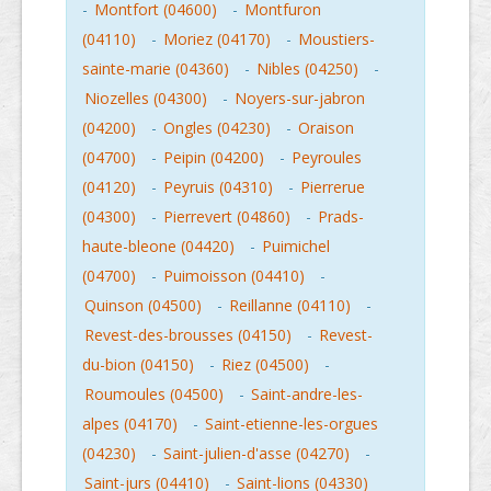
-
Montfort (04600)
-
Montfuron
(04110)
-
Moriez (04170)
-
Moustiers-
sainte-marie (04360)
-
Nibles (04250)
-
Niozelles (04300)
-
Noyers-sur-jabron
(04200)
-
Ongles (04230)
-
Oraison
(04700)
-
Peipin (04200)
-
Peyroules
(04120)
-
Peyruis (04310)
-
Pierrerue
(04300)
-
Pierrevert (04860)
-
Prads-
haute-bleone (04420)
-
Puimichel
(04700)
-
Puimoisson (04410)
-
Quinson (04500)
-
Reillanne (04110)
-
Revest-des-brousses (04150)
-
Revest-
du-bion (04150)
-
Riez (04500)
-
Roumoules (04500)
-
Saint-andre-les-
alpes (04170)
-
Saint-etienne-les-orgues
(04230)
-
Saint-julien-d'asse (04270)
-
Saint-jurs (04410)
-
Saint-lions (04330)