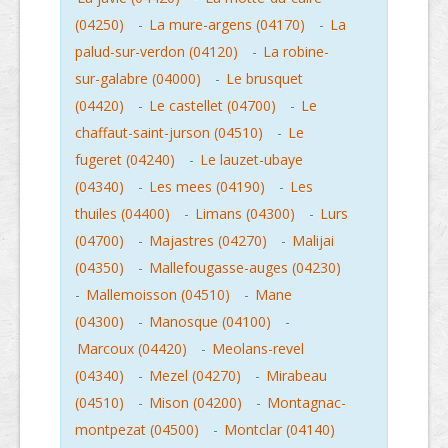
(04250)
-
La mure-argens (04170)
-
La
palud-sur-verdon (04120)
-
La robine-
sur-galabre (04000)
-
Le brusquet
(04420)
-
Le castellet (04700)
-
Le
chaffaut-saint-jurson (04510)
-
Le
fugeret (04240)
-
Le lauzet-ubaye
(04340)
-
Les mees (04190)
-
Les
thuiles (04400)
-
Limans (04300)
-
Lurs
(04700)
-
Majastres (04270)
-
Malijai
(04350)
-
Mallefougasse-auges (04230)
-
Mallemoisson (04510)
-
Mane
(04300)
-
Manosque (04100)
-
Marcoux (04420)
-
Meolans-revel
(04340)
-
Mezel (04270)
-
Mirabeau
(04510)
-
Mison (04200)
-
Montagnac-
montpezat (04500)
-
Montclar (04140)