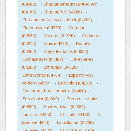
(04660)
-
Chateau-arnoux-saint-auban
(04160)
-
Chateaufort (04250)
-
Chateauneuf-val-saint-donat (04200)
-
Clamensane (04250)
-
Clumanc
(04330)
-
Colmars (04370)
-
Corbieres
(04220)
-
Cruis (04230)
-
Dauphin
(04300)
-
Digne-les-bains (04000)
-
Enchastrayes (04400)
-
Entrepierres
(04200)
-
Entrevaux (04320)
-
Entrevennes (04700)
-
Esparron-de-
verdon (04550)
-
Estoublon (04270)
-
Faucon-de-barcelonnette (04400)
-
Forcalquier (04300)
-
Greoux-les-bains
(04800)
-
Hautes-duyes (04380)
-
Jausiers (04850)
-
L'escale (04160)
-
La
breole (04340)
-
La brillanne (04700)
-
La javie (04420)
-
La motte-du-caire