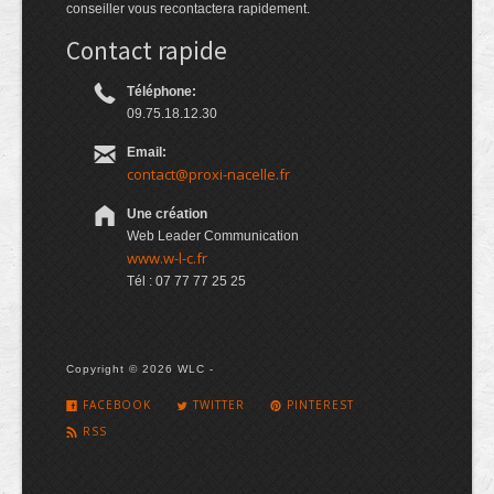
conseiller vous recontactera rapidement.
Contact rapide
Téléphone:
09.75.18.12.30
Email:
contact@proxi-nacelle.fr
Une création
Web Leader Communication
www.w-l-c.fr
Tél : 07 77 77 25 25
Copyright © 2026 WLC -
FACEBOOK
TWITTER
PINTEREST
RSS