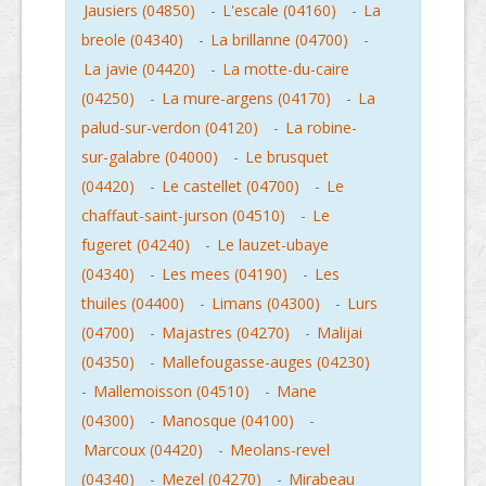
Jausiers (04850)
-
L'escale (04160)
-
La
breole (04340)
-
La brillanne (04700)
-
La javie (04420)
-
La motte-du-caire
(04250)
-
La mure-argens (04170)
-
La
palud-sur-verdon (04120)
-
La robine-
sur-galabre (04000)
-
Le brusquet
(04420)
-
Le castellet (04700)
-
Le
chaffaut-saint-jurson (04510)
-
Le
fugeret (04240)
-
Le lauzet-ubaye
(04340)
-
Les mees (04190)
-
Les
thuiles (04400)
-
Limans (04300)
-
Lurs
(04700)
-
Majastres (04270)
-
Malijai
(04350)
-
Mallefougasse-auges (04230)
-
Mallemoisson (04510)
-
Mane
(04300)
-
Manosque (04100)
-
Marcoux (04420)
-
Meolans-revel
(04340)
-
Mezel (04270)
-
Mirabeau