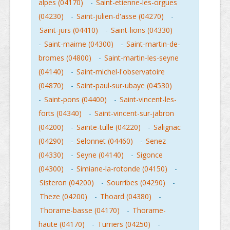
alpes (04170)
-
Saint-etienne-les-orgues
(04230)
-
Saint-julien-d'asse (04270)
-
Saint-jurs (04410)
-
Saint-lions (04330)
-
Saint-maime (04300)
-
Saint-martin-de-
bromes (04800)
-
Saint-martin-les-seyne
(04140)
-
Saint-michel-l'observatoire
(04870)
-
Saint-paul-sur-ubaye (04530)
-
Saint-pons (04400)
-
Saint-vincent-les-
forts (04340)
-
Saint-vincent-sur-jabron
(04200)
-
Sainte-tulle (04220)
-
Salignac
(04290)
-
Selonnet (04460)
-
Senez
(04330)
-
Seyne (04140)
-
Sigonce
(04300)
-
Simiane-la-rotonde (04150)
-
Sisteron (04200)
-
Sourribes (04290)
-
Theze (04200)
-
Thoard (04380)
-
Thorame-basse (04170)
-
Thorame-
haute (04170)
-
Turriers (04250)
-