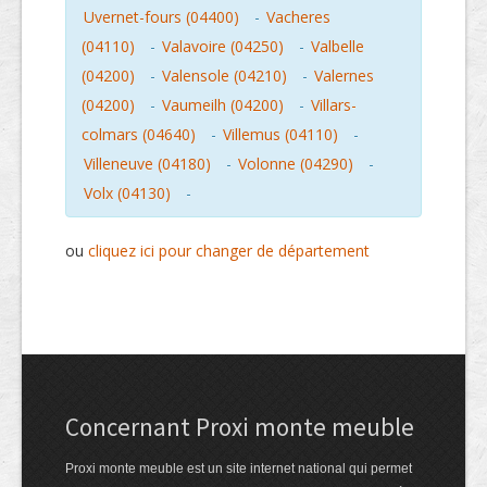
Uvernet-fours (04400)
-
Vacheres
(04110)
-
Valavoire (04250)
-
Valbelle
(04200)
-
Valensole (04210)
-
Valernes
(04200)
-
Vaumeilh (04200)
-
Villars-
colmars (04640)
-
Villemus (04110)
-
Villeneuve (04180)
-
Volonne (04290)
-
Volx (04130)
-
ou
cliquez ici pour changer de département
Concernant Proxi monte meuble
Proxi monte meuble est un site internet national qui permet