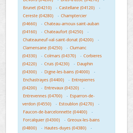
Brunet (04210)
-
Castellane (04120)
-
Cereste (04280)
-
Champtercier
(04660)
-
Chateau-arnoux-saint-auban
(04160)
-
Chateaufort (04250)
-
Chateauneuf-val-saint-donat (04200)
-
Clamensane (04250)
-
Clumanc
(04330)
-
Colmars (04370)
-
Corbieres
(04220)
-
Cruis (04230)
-
Dauphin
(04300)
-
Digne-les-bains (04000)
-
Enchastrayes (04400)
-
Entrepierres
(04200)
-
Entrevaux (04320)
-
Entrevennes (04700)
-
Esparron-de-
verdon (04550)
-
Estoublon (04270)
-
Faucon-de-barcelonnette (04400)
-
Forcalquier (04300)
-
Greoux-les-bains
(04800)
-
Hautes-duyes (04380)
-