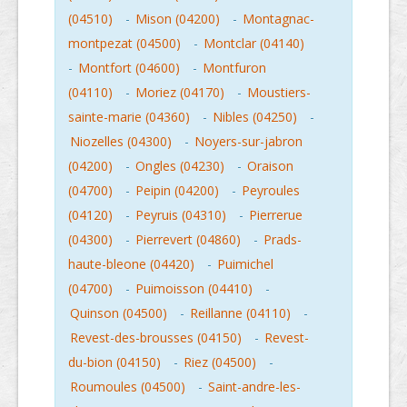
(04510)
-
Mison (04200)
-
Montagnac-
montpezat (04500)
-
Montclar (04140)
-
Montfort (04600)
-
Montfuron
(04110)
-
Moriez (04170)
-
Moustiers-
sainte-marie (04360)
-
Nibles (04250)
-
Niozelles (04300)
-
Noyers-sur-jabron
(04200)
-
Ongles (04230)
-
Oraison
(04700)
-
Peipin (04200)
-
Peyroules
(04120)
-
Peyruis (04310)
-
Pierrerue
(04300)
-
Pierrevert (04860)
-
Prads-
haute-bleone (04420)
-
Puimichel
(04700)
-
Puimoisson (04410)
-
Quinson (04500)
-
Reillanne (04110)
-
Revest-des-brousses (04150)
-
Revest-
du-bion (04150)
-
Riez (04500)
-
Roumoules (04500)
-
Saint-andre-les-