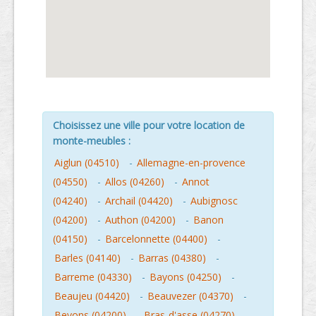
Choisissez une ville pour votre location de
monte-meubles :
Aiglun (04510)
-
Allemagne-en-provence
(04550)
-
Allos (04260)
-
Annot
(04240)
-
Archail (04420)
-
Aubignosc
(04200)
-
Authon (04200)
-
Banon
(04150)
-
Barcelonnette (04400)
-
Barles (04140)
-
Barras (04380)
-
Barreme (04330)
-
Bayons (04250)
-
Beaujeu (04420)
-
Beauvezer (04370)
-
Bevons (04200)
-
Bras-d'asse (04270)
-