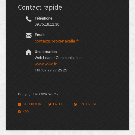
Contact rapide
Téléphone:
09.75.18.12.30
Email:
contact@proxi-nacelle.fr
Une création
Web Leader Communication
www.w-l-c.fr
Tél : 07 77 77 25 25
Copyright © 2026 WLC -
FACEBOOK
TWITTER
PINTEREST
RSS