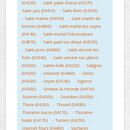
(04230)
-
Saint-julien-d'asse (04270)
-
Saint-jurs (04410)
-
Saint-lions (04330)
-
Saint-maime (04300)
-
Saint-martin-de-
bromes (04800)
-
Saint-martin-les-seyne
(04140)
-
Saint-michel-l'observatoire
(04870)
-
Saint-paul-sur-ubaye (04530)
-
Saint-pons (04400)
-
Saint-vincent-les-
forts (04340)
-
Saint-vincent-sur-jabron
(04200)
-
Sainte-tulle (04220)
-
Salignac
(04290)
-
Selonnet (04460)
-
Senez
(04330)
-
Seyne (04140)
-
Sigonce
(04300)
-
Simiane-la-rotonde (04150)
-
Sisteron (04200)
-
Sourribes (04290)
-
Theze (04200)
-
Thoard (04380)
-
Thorame-basse (04170)
-
Thorame-
haute (04170)
-
Turriers (04250)
-
Uvernet-fours (04400)
-
Vacheres