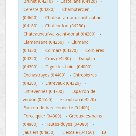
Brunet (04210)
-
Castellane (04120)
-
Cereste (04280)
-
Champtercier
(04660)
-
Chateau-arnoux-saint-auban
(04160)
-
Chateaufort (04250)
-
Chateauneuf-val-saint-donat (04200)
-
Clamensane (04250)
-
Clumanc
(04330)
-
Colmars (04370)
-
Corbieres
(04220)
-
Cruis (04230)
-
Dauphin
(04300)
-
Digne-les-bains (04000)
-
Enchastrayes (04400)
-
Entrepierres
(04200)
-
Entrevaux (04320)
-
Entrevennes (04700)
-
Esparron-de-
verdon (04550)
-
Estoublon (04270)
-
Faucon-de-barcelonnette (04400)
-
Forcalquier (04300)
-
Greoux-les-bains
(04800)
-
Hautes-duyes (04380)
-
Jausiers (04850)
-
L'escale (04160)
-
La