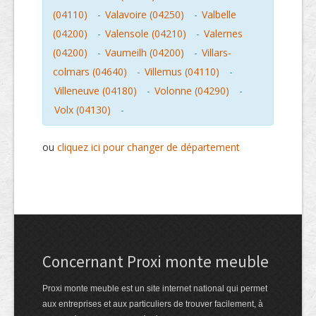
(04110)
-
Valavoire (04250)
-
Valbelle
(04200)
-
Valensole (04210)
-
Valernes
(04200)
-
Vaumeilh (04200)
-
Villars-
colmars (04640)
-
Villemus (04110)
-
Villeneuve (04180)
-
Volonne (04290)
-
Volx (04130)
-
ou
cliquez ici pour changer de département
Concernant Proxi monte meuble
Proxi monte meuble est un site internet national qui permet
aux entreprises et aux particuliers de trouver facilement, à