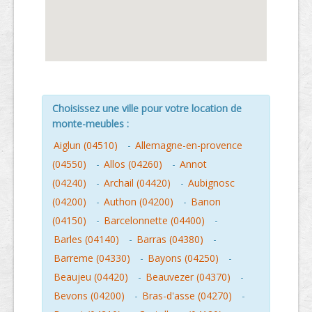
Choisissez une ville pour votre location de
monte-meubles :
Aiglun (04510)
-
Allemagne-en-provence
(04550)
-
Allos (04260)
-
Annot
(04240)
-
Archail (04420)
-
Aubignosc
(04200)
-
Authon (04200)
-
Banon
(04150)
-
Barcelonnette (04400)
-
Barles (04140)
-
Barras (04380)
-
Barreme (04330)
-
Bayons (04250)
-
Beaujeu (04420)
-
Beauvezer (04370)
-
Bevons (04200)
-
Bras-d'asse (04270)
-