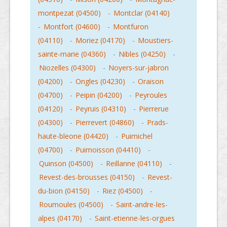
montpezat (04500)
-
Montclar (04140)
-
Montfort (04600)
-
Montfuron
(04110)
-
Moriez (04170)
-
Moustiers-
sainte-marie (04360)
-
Nibles (04250)
-
Niozelles (04300)
-
Noyers-sur-jabron
(04200)
-
Ongles (04230)
-
Oraison
(04700)
-
Peipin (04200)
-
Peyroules
(04120)
-
Peyruis (04310)
-
Pierrerue
(04300)
-
Pierrevert (04860)
-
Prads-
haute-bleone (04420)
-
Puimichel
(04700)
-
Puimoisson (04410)
-
Quinson (04500)
-
Reillanne (04110)
-
Revest-des-brousses (04150)
-
Revest-
du-bion (04150)
-
Riez (04500)
-
Roumoules (04500)
-
Saint-andre-les-
alpes (04170)
-
Saint-etienne-les-orgues