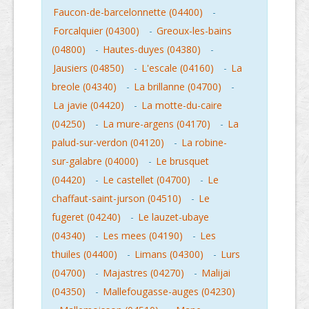
Faucon-de-barcelonnette (04400)
-
Forcalquier (04300)
-
Greoux-les-bains
(04800)
-
Hautes-duyes (04380)
-
Jausiers (04850)
-
L'escale (04160)
-
La
breole (04340)
-
La brillanne (04700)
-
La javie (04420)
-
La motte-du-caire
(04250)
-
La mure-argens (04170)
-
La
palud-sur-verdon (04120)
-
La robine-
sur-galabre (04000)
-
Le brusquet
(04420)
-
Le castellet (04700)
-
Le
chaffaut-saint-jurson (04510)
-
Le
fugeret (04240)
-
Le lauzet-ubaye
(04340)
-
Les mees (04190)
-
Les
thuiles (04400)
-
Limans (04300)
-
Lurs
(04700)
-
Majastres (04270)
-
Malijai
(04350)
-
Mallefougasse-auges (04230)