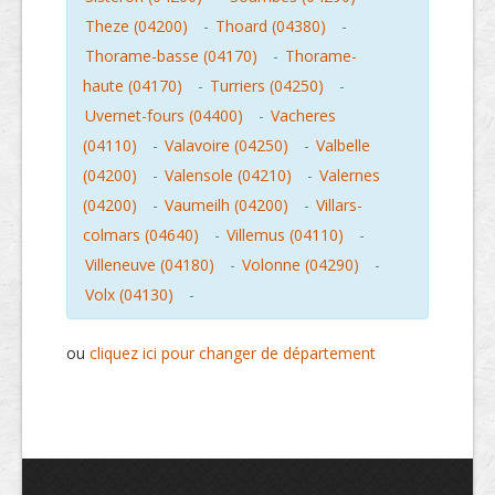
Theze (04200)
-
Thoard (04380)
-
Thorame-basse (04170)
-
Thorame-
haute (04170)
-
Turriers (04250)
-
Uvernet-fours (04400)
-
Vacheres
(04110)
-
Valavoire (04250)
-
Valbelle
(04200)
-
Valensole (04210)
-
Valernes
(04200)
-
Vaumeilh (04200)
-
Villars-
colmars (04640)
-
Villemus (04110)
-
Villeneuve (04180)
-
Volonne (04290)
-
Volx (04130)
-
ou
cliquez ici pour changer de département