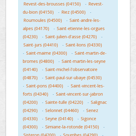
Revest-des-brousses (04150)
-
Revest-
du-bion (04150)
-
Riez (04500)
-
Roumoules (04500)
-
Saint-andre-les-
alpes (04170)
-
Saint-etienne-les-orgues
(04230)
-
Saint-julien-d'asse (04270)
-
Saint-jurs (04410)
-
Saint-lions (04330)
-
Saint-maime (04300)
-
Saint-martin-de-
bromes (04800)
-
Saint-martin-les-seyne
(04140)
-
Saint-michel-l'observatoire
(04870)
-
Saint-paul-sur-ubaye (04530)
-
Saint-pons (04400)
-
Saint-vincent-les-
forts (04340)
-
Saint-vincent-sur-jabron
(04200)
-
Sainte-tulle (04220)
-
Salignac
(04290)
-
Selonnet (04460)
-
Senez
(04330)
-
Seyne (04140)
-
Sigonce
(04300)
-
Simiane-la-rotonde (04150)
-
Sisteron (04200)
-
Sourribes (04290)
-