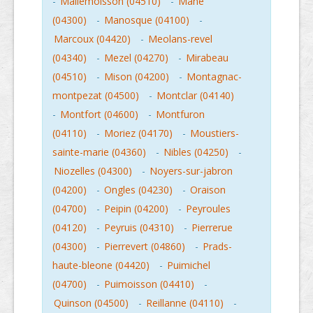
-
Mallemoisson (04510)
-
Mane
(04300)
-
Manosque (04100)
-
Marcoux (04420)
-
Meolans-revel
(04340)
-
Mezel (04270)
-
Mirabeau
(04510)
-
Mison (04200)
-
Montagnac-
montpezat (04500)
-
Montclar (04140)
-
Montfort (04600)
-
Montfuron
(04110)
-
Moriez (04170)
-
Moustiers-
sainte-marie (04360)
-
Nibles (04250)
-
Niozelles (04300)
-
Noyers-sur-jabron
(04200)
-
Ongles (04230)
-
Oraison
(04700)
-
Peipin (04200)
-
Peyroules
(04120)
-
Peyruis (04310)
-
Pierrerue
(04300)
-
Pierrevert (04860)
-
Prads-
haute-bleone (04420)
-
Puimichel
(04700)
-
Puimoisson (04410)
-
Quinson (04500)
-
Reillanne (04110)
-