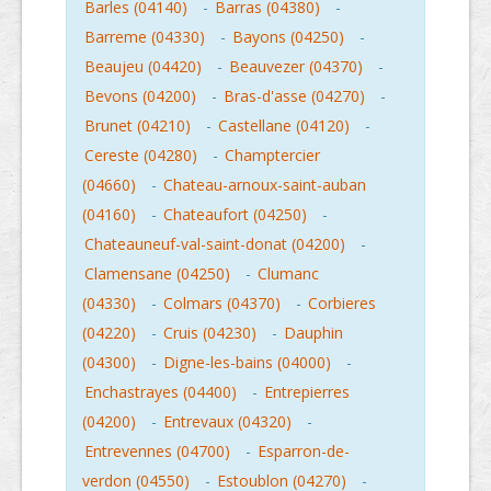
Barles (04140)
-
Barras (04380)
-
Barreme (04330)
-
Bayons (04250)
-
Beaujeu (04420)
-
Beauvezer (04370)
-
Bevons (04200)
-
Bras-d'asse (04270)
-
Brunet (04210)
-
Castellane (04120)
-
Cereste (04280)
-
Champtercier
(04660)
-
Chateau-arnoux-saint-auban
(04160)
-
Chateaufort (04250)
-
Chateauneuf-val-saint-donat (04200)
-
Clamensane (04250)
-
Clumanc
(04330)
-
Colmars (04370)
-
Corbieres
(04220)
-
Cruis (04230)
-
Dauphin
(04300)
-
Digne-les-bains (04000)
-
Enchastrayes (04400)
-
Entrepierres
(04200)
-
Entrevaux (04320)
-
Entrevennes (04700)
-
Esparron-de-
verdon (04550)
-
Estoublon (04270)
-