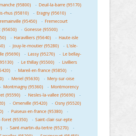
manche (95800)
-
Deuil-la-barre (95170)
is-rhus (95810)
-
Eragny (95610)
-
remainville (95450)
-
Fremecourt
t (95650)
-
Gonesse (95500)
-
450)
-
Haravilliers (95640)
-
Haute-isle
50)
-
Jouy-le-moutier (95280)
-
L'isle-
lle (95690)
-
Lassy (95270)
-
Le bellay-
(95130)
-
Le thillay (95500)
-
Livilliers
5420)
-
Mareil-en-france (95850)
-
0)
-
Meriel (95630)
-
Mery-sur-oise
-
Montmagny (95360)
-
Montmorency
ret (95590)
-
Nesles-la-vallee (95690)
-
20)
-
Omerville (95420)
-
Osny (95520)
0)
-
Puiseux-en-france (95380)
-
s-foret (95350)
-
Saint-clair-sur-epte
0)
-
Saint-martin-du-tertre (95270)
-
Sarcelles (95200)
-
Seraincourt (95450)
-