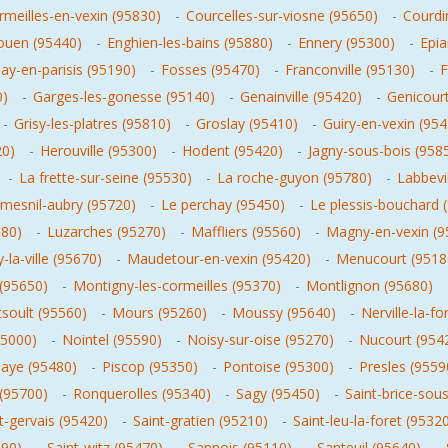
rmeilles-en-vexin (95830)
-
Courcelles-sur-viosne (95650)
-
Courdi
ouen (95440)
-
Enghien-les-bains (95880)
-
Ennery (95300)
-
Epia
ay-en-parisis (95190)
-
Fosses (95470)
-
Franconville (95130)
-
F
0)
-
Garges-les-gonesse (95140)
-
Genainville (95420)
-
Genicour
-
Grisy-les-platres (95810)
-
Groslay (95410)
-
Guiry-en-vexin (95
20)
-
Herouville (95300)
-
Hodent (95420)
-
Jagny-sous-bois (958
-
La frette-sur-seine (95530)
-
La roche-guyon (95780)
-
Labbevi
 mesnil-aubry (95720)
-
Le perchay (95450)
-
Le plessis-bouchard 
380)
-
Luzarches (95270)
-
Maffliers (95560)
-
Magny-en-vexin (9
-la-ville (95670)
-
Maudetour-en-vexin (95420)
-
Menucourt (9518
(95650)
-
Montigny-les-cormeilles (95370)
-
Montlignon (95680)
soult (95560)
-
Mours (95260)
-
Moussy (95640)
-
Nerville-la-fo
95000)
-
Nointel (95590)
-
Noisy-sur-oise (95270)
-
Nucourt (954
laye (95480)
-
Piscop (95350)
-
Pontoise (95300)
-
Presles (9559
 (95700)
-
Ronquerolles (95340)
-
Sagy (95450)
-
Saint-brice-sou
t-gervais (95420)
-
Saint-gratien (95210)
-
Saint-leu-la-foret (9532
390)
-
Saint-witz (95470)
-
Sannois (95110)
-
Santeuil (95640)
-