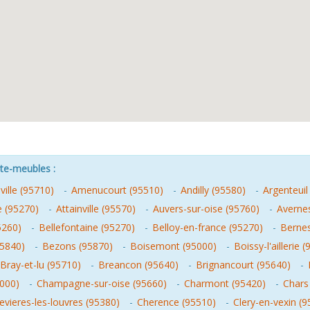
nte-meubles :
ille (95710)
-
Amenucourt (95510)
-
Andilly (95580)
-
Argenteuil
e (95270)
-
Attainville (95570)
-
Auvers-sur-oise (95760)
-
Averne
5260)
-
Bellefontaine (95270)
-
Belloy-en-france (95270)
-
Bernes
95840)
-
Bezons (95870)
-
Boisemont (95000)
-
Boissy-l'aillerie 
Bray-et-lu (95710)
-
Breancon (95640)
-
Brignancourt (95640)
-
5000)
-
Champagne-sur-oise (95660)
-
Charmont (95420)
-
Chars
vieres-les-louvres (95380)
-
Cherence (95510)
-
Clery-en-vexin (