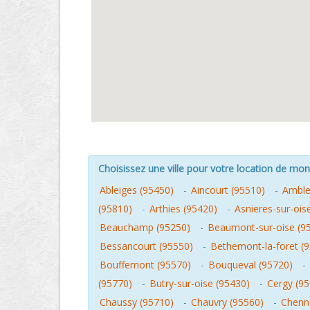
Choisissez une ville pour votre location de mo
Ableiges (95450)
-
Aincourt (95510)
-
Amblev
(95810)
-
Arthies (95420)
-
Asnieres-sur-ois
Beauchamp (95250)
-
Beaumont-sur-oise (9
Bessancourt (95550)
-
Bethemont-la-foret (
Bouffemont (95570)
-
Bouqueval (95720)
-
(95770)
-
Butry-sur-oise (95430)
-
Cergy (9
Chaussy (95710)
-
Chauvry (95560)
-
Chenne