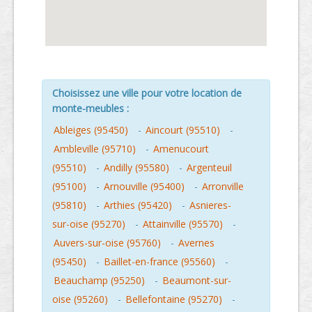
Choisissez une ville pour votre location de
monte-meubles :
Ableiges (95450)
-
Aincourt (95510)
-
Ambleville (95710)
-
Amenucourt
(95510)
-
Andilly (95580)
-
Argenteuil
(95100)
-
Arnouville (95400)
-
Arronville
(95810)
-
Arthies (95420)
-
Asnieres-
sur-oise (95270)
-
Attainville (95570)
-
Auvers-sur-oise (95760)
-
Avernes
(95450)
-
Baillet-en-france (95560)
-
Beauchamp (95250)
-
Beaumont-sur-
oise (95260)
-
Bellefontaine (95270)
-