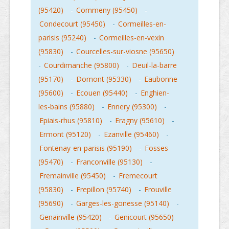
(95420)
-
Commeny (95450)
-
Condecourt (95450)
-
Cormeilles-en-
parisis (95240)
-
Cormeilles-en-vexin
(95830)
-
Courcelles-sur-viosne (95650)
-
Courdimanche (95800)
-
Deuil-la-barre
(95170)
-
Domont (95330)
-
Eaubonne
(95600)
-
Ecouen (95440)
-
Enghien-
les-bains (95880)
-
Ennery (95300)
-
Epiais-rhus (95810)
-
Eragny (95610)
-
Ermont (95120)
-
Ezanville (95460)
-
Fontenay-en-parisis (95190)
-
Fosses
(95470)
-
Franconville (95130)
-
Fremainville (95450)
-
Fremecourt
(95830)
-
Frepillon (95740)
-
Frouville
(95690)
-
Garges-les-gonesse (95140)
-
Genainville (95420)
-
Genicourt (95650)