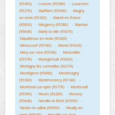
(95450)
-
Louvres (95380)
-
Luzarches
(95270)
-
Maffliers (95560)
-
Magny-
en-vexin (95420)
-
Mareil-en-france
(95850)
-
Margency (95580)
-
Marines
(95640)
-
Marly-la-ville (95670)
-
Maudetour-en-vexin (95420)
-
Menucourt (95180)
-
Meriel (95630)
-
Mery-sur-oise (95540)
-
Moisselles
(95570)
-
Montgeroult (95650)
-
Montigny-les-cormeilles (95370)
-
Montlignon (95680)
-
Montmagny
(95360)
-
Montmorency (95160)
-
Montreuil-sur-epte (95770)
-
Montsoult
(95560)
-
Mours (95260)
-
Moussy
(95640)
-
Nerville-la-foret (95590)
-
Nesles-la-vallee (95690)
-
Neuilly-en-
vexin (95640)
-
Neuville-sur-oise