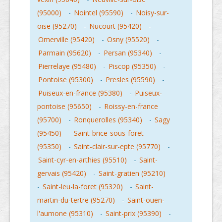
(95000)
-
Nointel (95590)
-
Noisy-sur-
oise (95270)
-
Nucourt (95420)
-
Omerville (95420)
-
Osny (95520)
-
Parmain (95620)
-
Persan (95340)
-
Pierrelaye (95480)
-
Piscop (95350)
-
Pontoise (95300)
-
Presles (95590)
-
Puiseux-en-france (95380)
-
Puiseux-
pontoise (95650)
-
Roissy-en-france
(95700)
-
Ronquerolles (95340)
-
Sagy
(95450)
-
Saint-brice-sous-foret
(95350)
-
Saint-clair-sur-epte (95770)
-
Saint-cyr-en-arthies (95510)
-
Saint-
gervais (95420)
-
Saint-gratien (95210)
-
Saint-leu-la-foret (95320)
-
Saint-
martin-du-tertre (95270)
-
Saint-ouen-
l'aumone (95310)
-
Saint-prix (95390)
-