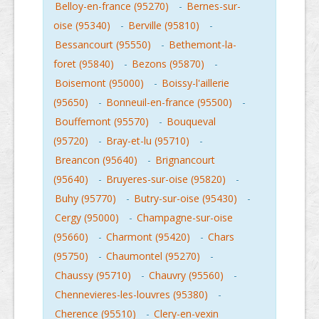
Belloy-en-france (95270)
-
Bernes-sur-
oise (95340)
-
Berville (95810)
-
Bessancourt (95550)
-
Bethemont-la-
foret (95840)
-
Bezons (95870)
-
Boisemont (95000)
-
Boissy-l'aillerie
(95650)
-
Bonneuil-en-france (95500)
-
Bouffemont (95570)
-
Bouqueval
(95720)
-
Bray-et-lu (95710)
-
Breancon (95640)
-
Brignancourt
(95640)
-
Bruyeres-sur-oise (95820)
-
Buhy (95770)
-
Butry-sur-oise (95430)
-
Cergy (95000)
-
Champagne-sur-oise
(95660)
-
Charmont (95420)
-
Chars
(95750)
-
Chaumontel (95270)
-
Chaussy (95710)
-
Chauvry (95560)
-
Chennevieres-les-louvres (95380)
-
Cherence (95510)
-
Clery-en-vexin