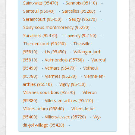
Saint-witz (95470)
-
Sannois (95110)
-
Santeuil (95640)
-
Sarcelles (95200)
-
Seraincourt (95450)
-
Seugy (95270)
-
Soisy-sous-montmorency (95230)
-
Survilliers (95470)
-
Taverny (95150)
-
Themericourt (95450)
-
Theuville
(95810)
-
Us (95450)
-
Vallangoujard
(95810)
-
Valmondois (95760)
-
Vaureal
(95490)
-
Vemars (95470)
-
Vetheuil
(95780)
-
Viarmes (95270)
-
Vienne-en-
arthies (95510)
-
Vigny (95450)
-
Villaines-sous-bois (95570)
-
Villeron
(95380)
-
Villers-en-arthies (95510)
-
Villiers-adam (95840)
-
Villiers-le-bel
(95400)
-
Villiers-le-sec (95720)
-
Wy-
dit-joli-village (95420)
-