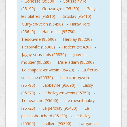
-
Gonesse (95500)
-
Goussainville
(95190)
-
Gouzangrez (95450)
-
Grisy-
les-platres (95810)
-
Groslay (95410)
-
Guiry-en-vexin (95450)
-
Haravilliers
(95640)
-
Haute-isle (95780)
-
Hedouville (95690)
-
Herblay (95220)
-
Herouville (95300)
-
Hodent (95420)
-
Jagny-sous-bois (95850)
-
Jouy-le-
moutier (95280)
-
L'isle-adam (95290)
-
La chapelle-en-vexin (95420)
-
La frette-
sur-seine (95530)
-
La roche-guyon
(95780)
-
Labbeville (95690)
-
Lassy
(95270)
-
Le bellay-en-vexin (95750)
-
Le heaulme (95640)
-
Le mesnil-aubry
(95720)
-
Le perchay (95450)
-
Le
plessis-bouchard (95130)
-
Le thillay
(95500)
-
Livilliers (95300)
-
Longuesse