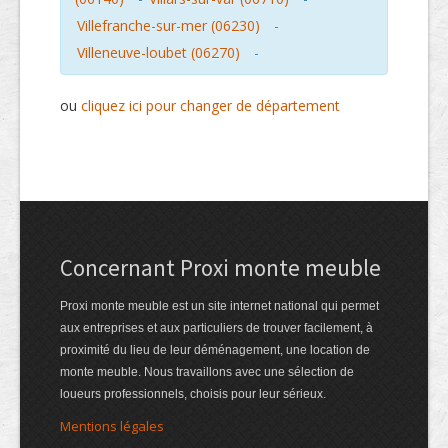
Villefranche-sur-mer (06230)
-
Villeneuve-loubet (06270)
-
ou
cliquez ici pour changer de département
Concernant Proxi monte meuble
Proxi monte meuble est un site internet national qui permet
aux entreprises et aux particuliers de trouver facilement, à
proximité du lieu de leur déménagement, une location de
monte meuble. Nous travaillons avec une sélection de
loueurs professionnels, choisis pour leur sérieux.
Mentions légales