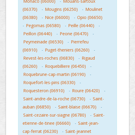
Monaco (06000)
-
Mouans-sartoux
(06370)
-
Mougins (06250)
-
Moulinet
(06380)
-
Nice (06000)
-
Opio (06650)
-
Pegomas (06580)
-
Peille (06440)
-
Peillon (06440)
-
Peone (06470)
-
Peymeinade (06530)
-
Pierrefeu
(06910)
-
Puget-theniers (06260)
-
Revest-les-roches (06830)
-
Rigaud
(06260)
-
Roquebilliere (06450)
-
Roquebrune-cap-martin (06190)
-
Roquefort-les-pins (06330)
-
Roquesteron (06910)
-
Roure (06420)
-
Saint-andre-de-la-roche (06730)
-
Saint-
auban (06850)
-
Saint-blaise (06670)
-
Saint-cezaire-sur-siagne (06780)
-
Saint-
etienne-de-tinee (06660)
-
Saint-jean-
cap-ferrat (06230)
-
Saint-jeannet