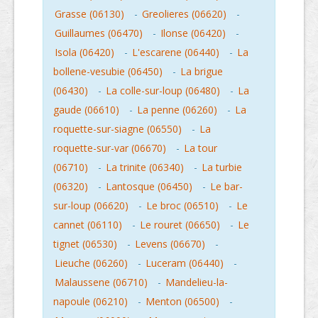
Grasse (06130)
-
Greolieres (06620)
-
Guillaumes (06470)
-
Ilonse (06420)
-
Isola (06420)
-
L'escarene (06440)
-
La
bollene-vesubie (06450)
-
La brigue
(06430)
-
La colle-sur-loup (06480)
-
La
gaude (06610)
-
La penne (06260)
-
La
roquette-sur-siagne (06550)
-
La
roquette-sur-var (06670)
-
La tour
(06710)
-
La trinite (06340)
-
La turbie
(06320)
-
Lantosque (06450)
-
Le bar-
sur-loup (06620)
-
Le broc (06510)
-
Le
cannet (06110)
-
Le rouret (06650)
-
Le
tignet (06530)
-
Levens (06670)
-
Lieuche (06260)
-
Luceram (06440)
-
Malaussene (06710)
-
Mandelieu-la-
napoule (06210)
-
Menton (06500)
-