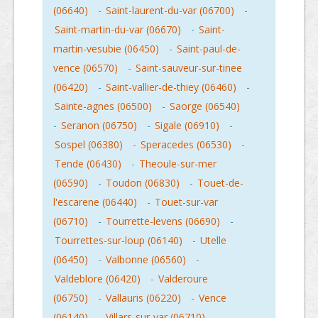
(06640)
-
Saint-laurent-du-var (06700)
-
Saint-martin-du-var (06670)
-
Saint-
martin-vesubie (06450)
-
Saint-paul-de-
vence (06570)
-
Saint-sauveur-sur-tinee
(06420)
-
Saint-vallier-de-thiey (06460)
-
Sainte-agnes (06500)
-
Saorge (06540)
-
Seranon (06750)
-
Sigale (06910)
-
Sospel (06380)
-
Speracedes (06530)
-
Tende (06430)
-
Theoule-sur-mer
(06590)
-
Toudon (06830)
-
Touet-de-
l'escarene (06440)
-
Touet-sur-var
(06710)
-
Tourrette-levens (06690)
-
Tourrettes-sur-loup (06140)
-
Utelle
(06450)
-
Valbonne (06560)
-
Valdeblore (06420)
-
Valderoure
(06750)
-
Vallauris (06220)
-
Vence
(06140)
-
Villars-sur-var (06710)
-