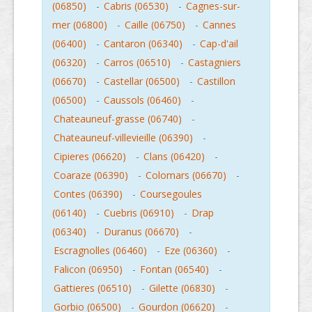
(06850)
-
Cabris (06530)
-
Cagnes-sur-
mer (06800)
-
Caille (06750)
-
Cannes
(06400)
-
Cantaron (06340)
-
Cap-d'ail
(06320)
-
Carros (06510)
-
Castagniers
(06670)
-
Castellar (06500)
-
Castillon
(06500)
-
Caussols (06460)
-
Chateauneuf-grasse (06740)
-
Chateauneuf-villevieille (06390)
-
Cipieres (06620)
-
Clans (06420)
-
Coaraze (06390)
-
Colomars (06670)
-
Contes (06390)
-
Coursegoules
(06140)
-
Cuebris (06910)
-
Drap
(06340)
-
Duranus (06670)
-
Escragnolles (06460)
-
Eze (06360)
-
Falicon (06950)
-
Fontan (06540)
-
Gattieres (06510)
-
Gilette (06830)
-
Gorbio (06500)
-
Gourdon (06620)
-