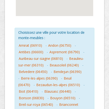
Choisissez une ville pour votre location de
monte-meubles :
Amirat (06910)
-
Andon (06750)
-
Antibes (06600)
-
Aspremont (06790)
-
Auribeau-sur-siagne (06810)
-
Beaulieu-
sur-mer (06310)
-
Beausoleil (06240)
-
Belvedere (06450)
-
Bendejun (06390)
-
Berre-les-alpes (06390)
-
Beuil
(06470)
-
Bezaudun-les-alpes (06510)
-
Biot (06410)
-
Blausasc (06440)
-
Bonson (06830)
-
Bouyon (06510)
-
Breil-sur-roya (06540)
-
Brianconnet