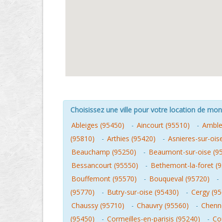
Choisissez une ville pour votre location de mo
Ableiges (95450)
-
Aincourt (95510)
-
Amblev
(95810)
-
Arthies (95420)
-
Asnieres-sur-ois
Beauchamp (95250)
-
Beaumont-sur-oise (9
Bessancourt (95550)
-
Bethemont-la-foret (
Bouffemont (95570)
-
Bouqueval (95720)
-
(95770)
-
Butry-sur-oise (95430)
-
Cergy (9
Chaussy (95710)
-
Chauvry (95560)
-
Chenne
(95450)
-
Cormeilles-en-parisis (95240)
-
Co