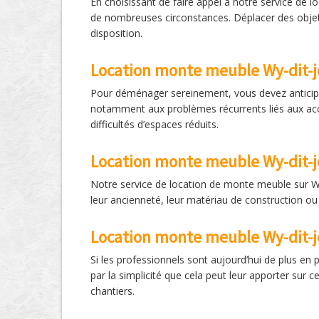
En choisissant de faire appel à notre service de l
de nombreuses circonstances. Déplacer des objets
disposition.
Location monte meuble Wy-dit-j
Pour déménager sereinement, vous devez anticiper
notamment aux problèmes récurrents liés aux accè
difficultés d’espaces réduits.
Location monte meuble Wy-dit-jo
Notre service de location de monte meuble sur Wy-
leur ancienneté, leur matériau de construction ou
Location monte meuble Wy-dit-jol
Si les professionnels sont aujourd’hui de plus en 
par la simplicité que cela peut leur apporter sur c
chantiers.