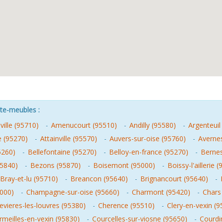
nte-meubles :
ille (95710)
-
Amenucourt (95510)
-
Andilly (95580)
-
Argenteuil
e (95270)
-
Attainville (95570)
-
Auvers-sur-oise (95760)
-
Averne
5260)
-
Bellefontaine (95270)
-
Belloy-en-france (95270)
-
Bernes
95840)
-
Bezons (95870)
-
Boisemont (95000)
-
Boissy-l'aillerie 
Bray-et-lu (95710)
-
Breancon (95640)
-
Brignancourt (95640)
-
5000)
-
Champagne-sur-oise (95660)
-
Charmont (95420)
-
Chars
vieres-les-louvres (95380)
-
Cherence (95510)
-
Clery-en-vexin (
rmeilles-en-vexin (95830)
-
Courcelles-sur-viosne (95650)
-
Courdi