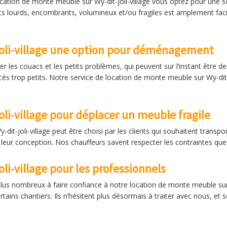
ocation de monte meuble sur Wy-dit-joli-village vous optez pour une so
 lourds, encombrants, volumineux et/ou fragiles est amplement facil
oli-village une option pour déménagement
 les couacs et les petits problèmes, qui peuvent sur l’instant être
s trop petits. Notre service de location de monte meuble sur Wy-dit-
li-village pour déplacer un meuble fragile
dit-joli-village peut être choisi par les clients qui souhaitent trans
 leur conception. Nos chauffeurs savent respecter les contraintes que 
i-village pour les professionnels
plus nombreux à faire confiance à notre location de monte meuble sur Wy
ertains chantiers. Ils n’hésitent plus désormais à traiter avec nous, et