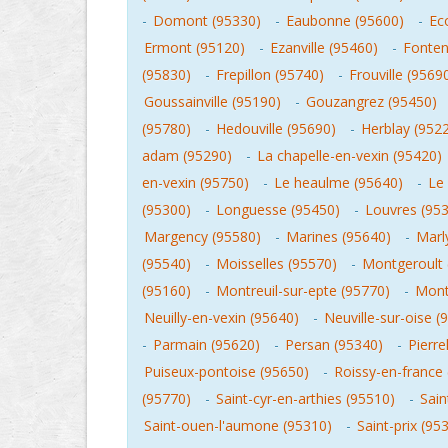
-
Domont (95330)
-
Eaubonne (95600)
-
Ec
Ermont (95120)
-
Ezanville (95460)
-
Fonten
(95830)
-
Frepillon (95740)
-
Frouville (9569
Goussainville (95190)
-
Gouzangrez (95450)
(95780)
-
Hedouville (95690)
-
Herblay (952
adam (95290)
-
La chapelle-en-vexin (95420)
en-vexin (95750)
-
Le heaulme (95640)
-
Le
(95300)
-
Longuesse (95450)
-
Louvres (95
Margency (95580)
-
Marines (95640)
-
Marly
(95540)
-
Moisselles (95570)
-
Montgeroult 
(95160)
-
Montreuil-sur-epte (95770)
-
Mont
Neuilly-en-vexin (95640)
-
Neuville-sur-oise (
-
Parmain (95620)
-
Persan (95340)
-
Pierre
Puiseux-pontoise (95650)
-
Roissy-en-france
(95770)
-
Saint-cyr-en-arthies (95510)
-
Sain
Saint-ouen-l'aumone (95310)
-
Saint-prix (95