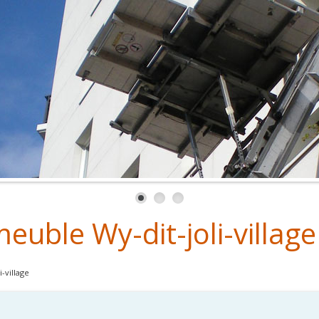
uble Wy-dit-joli-village
-village