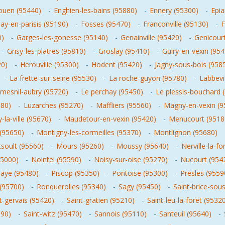
ouen (95440)
-
Enghien-les-bains (95880)
-
Ennery (95300)
-
Epia
ay-en-parisis (95190)
-
Fosses (95470)
-
Franconville (95130)
-
F
0)
-
Garges-les-gonesse (95140)
-
Genainville (95420)
-
Genicour
-
Grisy-les-platres (95810)
-
Groslay (95410)
-
Guiry-en-vexin (95
20)
-
Herouville (95300)
-
Hodent (95420)
-
Jagny-sous-bois (958
-
La frette-sur-seine (95530)
-
La roche-guyon (95780)
-
Labbevi
 mesnil-aubry (95720)
-
Le perchay (95450)
-
Le plessis-bouchard 
380)
-
Luzarches (95270)
-
Maffliers (95560)
-
Magny-en-vexin (9
-la-ville (95670)
-
Maudetour-en-vexin (95420)
-
Menucourt (9518
(95650)
-
Montigny-les-cormeilles (95370)
-
Montlignon (95680)
soult (95560)
-
Mours (95260)
-
Moussy (95640)
-
Nerville-la-fo
95000)
-
Nointel (95590)
-
Noisy-sur-oise (95270)
-
Nucourt (954
laye (95480)
-
Piscop (95350)
-
Pontoise (95300)
-
Presles (9559
 (95700)
-
Ronquerolles (95340)
-
Sagy (95450)
-
Saint-brice-sou
t-gervais (95420)
-
Saint-gratien (95210)
-
Saint-leu-la-foret (9532
390)
-
Saint-witz (95470)
-
Sannois (95110)
-
Santeuil (95640)
-