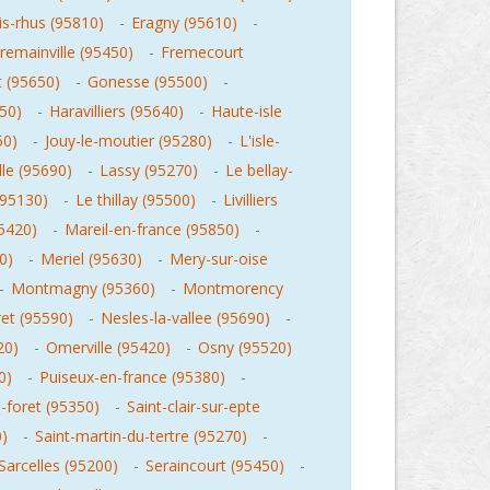
is-rhus (95810)
-
Eragny (95610)
-
remainville (95450)
-
Fremecourt
t (95650)
-
Gonesse (95500)
-
450)
-
Haravilliers (95640)
-
Haute-isle
50)
-
Jouy-le-moutier (95280)
-
L'isle-
lle (95690)
-
Lassy (95270)
-
Le bellay-
(95130)
-
Le thillay (95500)
-
Livilliers
5420)
-
Mareil-en-france (95850)
-
0)
-
Meriel (95630)
-
Mery-sur-oise
-
Montmagny (95360)
-
Montmorency
ret (95590)
-
Nesles-la-vallee (95690)
-
20)
-
Omerville (95420)
-
Osny (95520)
0)
-
Puiseux-en-france (95380)
-
s-foret (95350)
-
Saint-clair-sur-epte
0)
-
Saint-martin-du-tertre (95270)
-
Sarcelles (95200)
-
Seraincourt (95450)
-