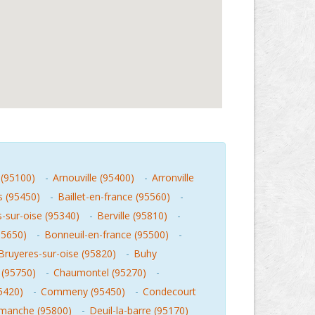
 (95100)
-
Arnouville (95400)
-
Arronville
s (95450)
-
Baillet-en-france (95560)
-
-sur-oise (95340)
-
Berville (95810)
-
(95650)
-
Bonneuil-en-france (95500)
-
Bruyeres-sur-oise (95820)
-
Buhy
 (95750)
-
Chaumontel (95270)
-
95420)
-
Commeny (95450)
-
Condecourt
manche (95800)
-
Deuil-la-barre (95170)